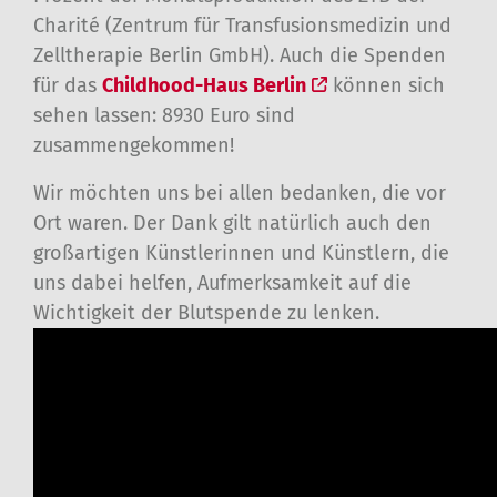
Charité (Zentrum für Transfusionsmedizin und
Zelltherapie Berlin GmbH). Auch die Spenden
für das
Childhood-Haus Berlin
können sich
sehen lassen: 8930 Euro sind
zusammengekommen!
Wir möchten uns bei allen bedanken, die vor
Ort waren. Der Dank gilt natürlich auch den
großartigen Künstlerinnen und Künstlern, die
uns dabei helfen, Aufmerksamkeit auf die
Wichtigkeit der Blutspende zu lenken.