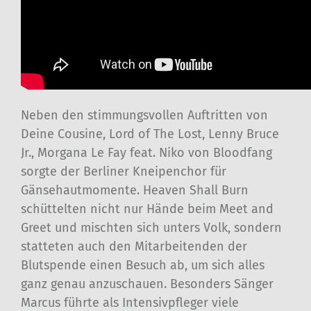
Neben den stimmungsvollen Auftritten von
Deine Cousine, Lord of The Lost, Lenny Bruce
Jr., Morgana Le Fay feat. Niko von Bloodfang
sorgte der Berliner Kneipenchor für
Gänsehautmomente. Heaven Shall Burn
schüttelten nicht nur Hände beim Meet and
Greet und mischten sich unters Volk, sondern
statteten auch den Mitarbeitenden der
Blutspende einen Besuch ab, um sich alles
ganz genau anzuschauen. Besonders Sänger
Marcus führte als Intensivpfleger viele